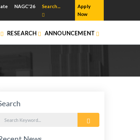
cate
NAGC'26
Search...
Apply
Now
N
RESEARCH
ANNOUNCEMENT
Search
Recent News