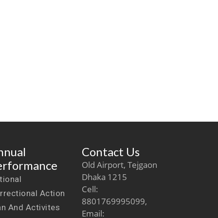
nnual
Contact Us
erformance
Old Airport, Tejgaon
Dhaka 1215
tional
Cell:
rrectional Action
8801769995099,
an And Activites
Email: