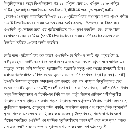
বিশ্ববিদ্যালয়। অত্র বিশ্ববিদ্যালয় গত ১০ এপ্রিল থেকে ১৩ এপ্রিল ২০২৫ পর্যন্ত
মার্কিন যুক্তরাষ্ট্রের অ্যারিজনায় আমেরিকান ইনস্টিটিউট অফ এন্ড অ্যাস্ট্রোনটিক্স
(এআইএএ) কর্তৃক আয়োজিত ডিবিএফ-২০২৫ প্রতিযোগিতায় অংশগ্রহণ করে প্রথম পর্যায়ে
১৭৫টি বিশ্ববিদ্যালয়ের মধ্যে ১২ তম স্থান অর্জন করেছে। উল্লেখ্য যে, বিগত বছর
এএইউবি প্রথমবারের মতো এই প্রতিযোগিতায় অংশগ্রহণ করেছিল এবং এযাবৎকালে
বাংলাদেশের সেরা র‍্যাঙ্কিং (১৫৯টি বিশ্ববিদ্যালয়ের মধ্যে সামগ্রিকভাবে ৩৬তম এবং
ডিজাইন তৈরীতে ১৮তম) অর্জন করেছিল।
চলতি বছর প্রতিযোগিতার শুরু হতেই এএইউবি-এর ডিবিএফ দলটি গ্রুপ ক্যাপ্টেন ড.
সাইফুর রহমান বকাউলের সার্বিক তত্ত্বাবধানে এবং ছাত্র দলনেতা আব্দুল আল আজিজ এর
নেতৃত্বে অনেক বেশি সমন্বিত, প্রয়োজনীয় যন্ত্রপাতি সমৃদ্ধ এবং কঠোর মনোযোগী ছিল।
এবারের প্রতিযোগিতায় বিগত বছরের তুলনায় অনেক বেশি সংখ্যক বিশ্ববিদ্যালয় (১৭৫টি)
ইউএভি ডিজাইন চ্যালেঞ্জ সমাধানের চেষ্টা করেছে এবং কম সংখ্যক বিশ্ববিদ্যালয় (গত
বছরের ১১০টির তুলনায় ১০০টি) পরবর্তী ধাপে স্থান করে নিতে পেরেছে। এই প্রতিযোগিতায়
অত্র বিশ্ববিদ্যালয়ের এএইউবি-এর ডিবিএফ দল কর্তৃক বিশ্বের বেশিরভাগ শীর্ষস্থানীয়
বিশ্ববিদ্যালয়কে ছাড়িয়ে যাওয়ার পিছনে বিশ্ববিদ্যালয় কর্তৃপক্ষের নিবেদিত প্রাণ তত্ত্বাবধান,
সুপরিচালন মনোভাব, নেতৃত্বের অটল সমর্থন, প্রকৌশল দক্ষতা এবং অত্যাধুনিক ল্যাবরেটরি
সুবিধা প্রদান অন্যতম কারণ হিসেবে কাজ করেছে। উল্লেখ্য যে, প্রতিযোগিতার অংশ
হিসেবে পরবর্তীতে এএইউবি এর দলটিকে প্রতিযোগিতার আরও দুটি ধাপে অংশগ্রহণ করতে
হবে এবং দলটি নিজেদের দক্ষতার স্বাক্ষর রাখতে পারবে বলে বেশ আত্মবিশ্বাসী।