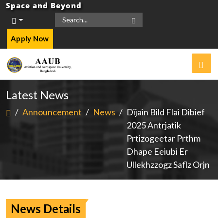
Space and Beyond
Apply Now
Latest News
/
Announcement
/
News
/
Dijain Bild Flai Dibief
2025 Antrjatik
Prtizogeetar Prthm
Dhape Eeiubi Er
Ullekhzzogz Saflz Orjn
News Details