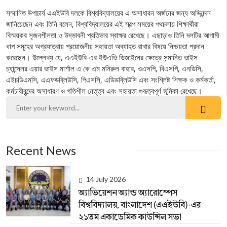
সম্মানিত উপাচার্য এএইউবি দলকে বিশ্ববিদ্যালয়ের এ অসাধারন অর্জনের জন্য অভিনন্দন
জানিয়েছেন এবং তিনি বলেন, বিশ্ববিদ্যালয়ের এই স্বল্প সময়ের পথচলায় শিক্ষার্থীরা
বিস্ময়কর সৃজনশীলতা ও উদ্ভাবনী প্রতিভার স্বাক্ষর রেখেছে। এছাড়াও তিনি দলটির আগামী
ধাপ সমূহের অগ্রযাত্রায় প্রয়োজনীয় সহায়তা অব্যাহত রাখার বিষয়ে নিশ্চয়তা প্রদান
করেছেন। উল্লেখ্য যে, এএইউবি-এর ইউএভি ডিজাইনের ক্ষেত্রে সন্মানিত ভাইস
চ্যান্সেলর এয়ার ভাইস মার্শাল এ কে এম মনিরুল বাহার, ওএসপি, বিএসপি, এনডিসি,
এইচডিএমসি, এএফডব্লিউসি, পিএসসি, এডিডব্লিউসি এবং সংশ্লিষ্ট শিক্ষক ও কর্মকর্তা,
কর্মচারীবৃন্দের অসাধারণ ও গতিশীল নেতৃত্ব এবং সহায়তা গুরূত্বপূর্ণ ভূমিকা রেখেছে।
Recent News
14 July 2026
অ্যাভিয়েশন অ্যান্ড অ্যারোস্পেস
বিশ্ববিদ্যালয়, বাংলাদেশ (এএইউবি)-এর
২১তম একাডেমিক কাউন্সিল সভা