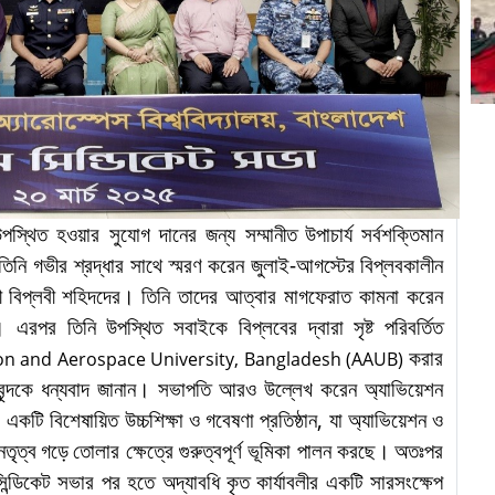
উপস্থিত হওয়ার সুযোগ দানের জন্য সম্মানীত
উপাচার্য
সর্বশক্তিমান
তিনি
গভীর
শ্রদ্ধার সাথে
স্মরণ
করেন
জুলাই
-
আগস্টের
বিপ্লবকালীন
ী বিপ্লবী
শহিদদের।
তিনি তাদের আত্বার মাগফেরাত কামনা করেন
 এরপর তিনি উপস্থিত সবাইকে বিপ্লবের দ্বারা সৃষ্ট পরিবর্তিত
করার
ion and Aerospace University, Bangladesh
(AAUB)
্যবৃন্দকে ধন্যবাদ জানান। সভাপতি আরও উল্লেখ করেন
অ্যাভিয়েশন
)
একটি
বিশেষায়িত
উচ্চশিক্ষা
ও
গবেষণা
প্রতিষ্ঠান
,
যা
অ্যা
ভিয়েশন
ও
েতৃত্ব
গড়ে
তোলার
ক্ষেত্রে গুরুত্বপূর্ণ ভূমিকা পালন করছে।
অতঃপর
ন্ডিকেট সভার পর হতে অদ্যাবধি কৃত কার্যাবলীর একটি সারসংক্ষেপ