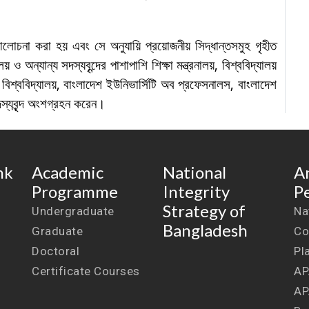
লোচনা করা হয় এবং সে অনুযায়ি প্রয়োজনীয় সিদ্ধান্তসমুহ গৃহীত
ালয় ও অন্যান্য সদস্যবৃন্দের পাশাপাশি শিক্ষা মন্ত্রনালয়, বিশ্ববিদ্যালয়
ল বিশ্ববিদ্যালয়, বাংলাদেশ ইউনিভার্সিটি অব প্রফেসনালস, বাংলাদেশ
স্যবৃন্দ অংশগ্রহন করেন।
nk
Academic
National
A
Programme
Integrity
P
Strategy of
Undergraduate
Na
Bangladesh
Graduate
Co
Doctoral
Pl
Certificate Courses
AP
AP