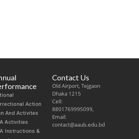
nnual
Contact Us
erformance
Old Airport, Tejgaon
Dhaka 1215
tional
Cell:
rrectional Action
8801769995099,
an And Activites
Email:
A Activities
contact@aaub.edu.bd
A Instructions &