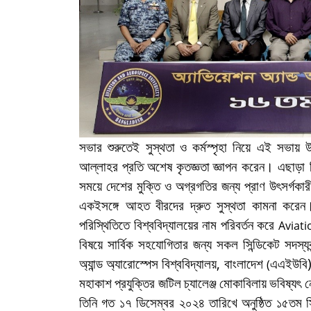
সভার শুরুতেই সুস্থতা
ও
কর্মস্পৃহা নিয়ে এই সভায় 
আল্লাহর
প্রতি
অশেষ
কৃতজ্ঞতা
জ্ঞাপন করেন
। এছাড়া 
সময়ে
দেশের
মুক্তি
ও
অগ্রগতির
জন্য
প্রাণ
উৎসর্গকার
একইসঙ্গে
আহত
বীরদের
দ্রুত
সুস্থতা
কামনা
করেন।
পরিস্থিতিতে বিশ্ববিদ্যালয়ের নাম পরিবর্তন করে
Aviat
বিষয়ে সার্বিক সহযোগিতার জন্য সকল সিন্ডিকেট সদস
অ্যান্ড
অ্যারোস্পেস
বিশ্ববিদ্যালয়
,
বাংলাদেশ
এএইউবি
(
মহাকাশ
প্রযুক্তির
জটিল
চ্যালেঞ্জ
মোকাবিলায়
ভবিষ্যৎ
ন
তিনি গত ১৭ ডিসেম্বর ২০২৪ তারিখে অনুষ্ঠিত ১৫তম সি