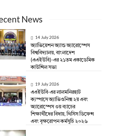
ecent News
14 July 2026
অ্যাভিয়েশন অ্যান্ড অ্যারোস্পেস
বিশ্ববিদ্যালয়, বাংলাদেশ
(এএইউবি)-এর ২১তম একাডেমিক
কাউন্সিল সভা
19 July 2026
এএইউবি-এর লালমনিরহাট
ক্যম্পাসে অ্যাভিওনিক্স ২য় এবং
অ্যারোস্পেস ৩য় ব্যাচের
শিক্ষার্থীদের বিদায়, থিসিস ডিফেন্স
এবং বৃক্ষরোপন কর্মসূচি ২০২৬