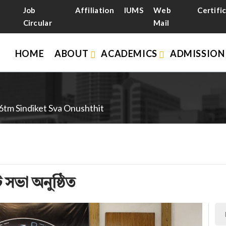
Job
Affiliation
IUMS
Web
Certifi
Circular
Mail
HOME
ABOUT
ACADEMICS
ADMISSIO
16tm Sindiket Sva Onushthit
সভা অনুষ্ঠিত