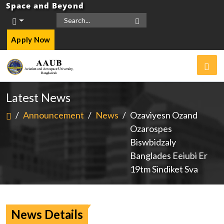
Space and Beyond
Apply Now
Latest News
/
Announcement
/
News
/
Ozaviyesn Ozand
Ozarospes
Biswbidzaly
Banglades Eeiubi Er
19tm Sindiket Sva
News Details