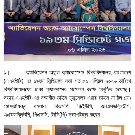
১। অ্যাভিয়েশন অ্যান্ড অ্যারোস্পেস বিশ্ববিদ্যালয়, বাংলাদেশ
(এএইউবি) এর ১
৯
তম সিন্ডিকেট
সভা
গত
০৬ এপ্রিল ২০২
৬
তারিখে
বিশ্ববিদ্যালয়ের ঢাকা ক্যাম্পাসের
সম্মেলন কক্ষে অনুষ্ঠিত হয়েছে।
সভায়
এএইউবি-এর
সম্মানীত ভাইস চ্যান্সেলর এয়ার ভাইস মার্শাল মোঃ
মোস্তাফিজুর রহমান, বিএসপি, জিইউপি, এনএসডব্লিউসি,
এএফডব্লিউসি, পিএসসি, জিডি(পি) সভাপতিত্ব করেন।