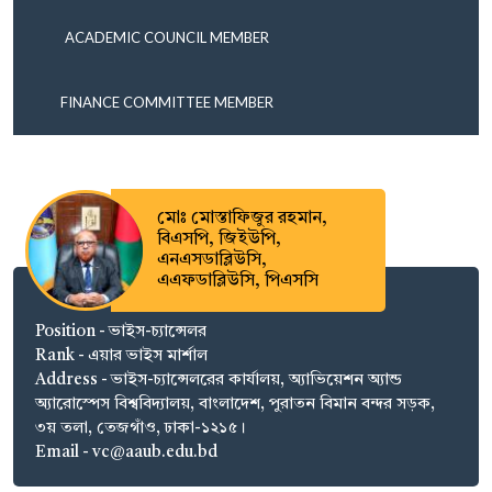
ACADEMIC COUNCIL MEMBER
FINANCE COMMITTEE MEMBER
মোঃ মোস্তাফিজুর রহমান,
বিএসপি, জিইউপি,
এনএসডাব্লিউসি,
এএফডাব্লিউসি, পিএসসি
Position - ভাইস-চ্যান্সেলর
Rank - এয়ার ভাইস মার্শাল
Address - ভাইস-চ্যান্সেলরের কার্যালয়, অ্যাভিয়েশন অ্যান্ড
অ্যারোস্পেস বিশ্ববিদ্যালয়, বাংলাদেশ, পুরাতন বিমান বন্দর সড়ক,
৩য় তলা, তেজগাঁও, ঢাকা-১২১৫।
Email - vc@aaub.edu.bd