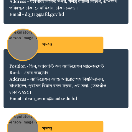
Address - মহাপরিচালকের দপ্তর, সশস্ত্র বাহিনী বিভাগ, প্রশিক্ষণ
পরিদপ্তর ঢাকা সেনানিবাস, ঢাকা-১২০৬।
Email - dg_trg@afd.gov.bd
সদস্য
Position - ডিন, ফ্যাকাল্টি অব অ্যাভিয়েশন ম্যানেজমেন্ট
Rank - এয়ার কমডোর
Address - অ্যাভিয়েশন অ্যান্ড অ্যারোস্পেস বিশ্ববিদ্যালয়,
বাংলাদেশ, পুরাতন বিমান বন্দর সড়ক, ৩য় তলা, তেজগাঁও,
ঢাকা-১২১৫।
Email - dean­_avom@aaub.edu.bd
সদস্য