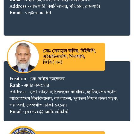
Rank - ভাইস-চ্যান্সেলর, রাজশাহী বিশ্ববিদ্যালয়
Address - রাজশাহী বিশ্ববিদ্যালয়, মতিহার, রাজশাহী
Email - vc@ru.ac.bd
মোঃ নেয়ামুল কবির, বিইউপি,
এইচডিএমসি, পিএসসি,
জিডি(এন)
Position - প্রো-ভাইস-চ্যান্সেলর
Rank - এয়ার কমডোর
Address - প্রো-ভাইস-চ্যান্সেলরের কার্যালয়,অ্যাভিয়েশন অ্যান্ড
অ্যারোস্পেস বিশ্ববিদ্যালয়, বাংলাদেশ, পুরাতন বিমান বন্দর সড়ক,
৩য় তলা, তেজগাঁও, ঢাকা-১২১৫।
Email - pro-vc@aaub.edu.bd