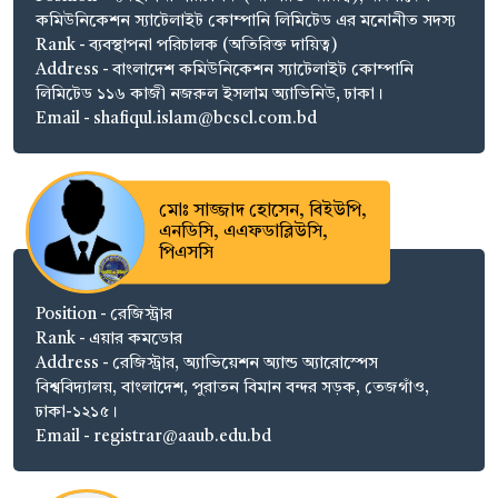
কমিউনিকেশন স্যাটেলাইট কোম্পানি লিমিটেড এর মনোনীত সদস্য
Rank - ব্যবস্থাপনা পরিচালক (অতিরিক্ত দায়িত্ব)
Address - বাংলাদেশ কমিউনিকেশন স্যাটেলাইট কোম্পানি
লিমিটেড ১১৬ কাজী নজরুল ইসলাম অ্যাভিনিউ, ঢাকা।
Email - shafiqul.islam@bcscl.com.bd
মোঃ সাজ্জাদ হোসেন, বিইউপি,
এনডিসি, এএফডাব্লিউসি,
পিএসসি
Position - রেজিস্ট্রার
Rank - এয়ার কমডোর
Address - রেজিস্ট্রার, অ্যাভিয়েশন অ্যান্ড অ্যারোস্পেস
বিশ্ববিদ্যালয়, বাংলাদেশ, পুরাতন বিমান বন্দর সড়ক, তেজগাঁও,
ঢাকা-১২১৫।
Email - registrar@aaub.edu.bd