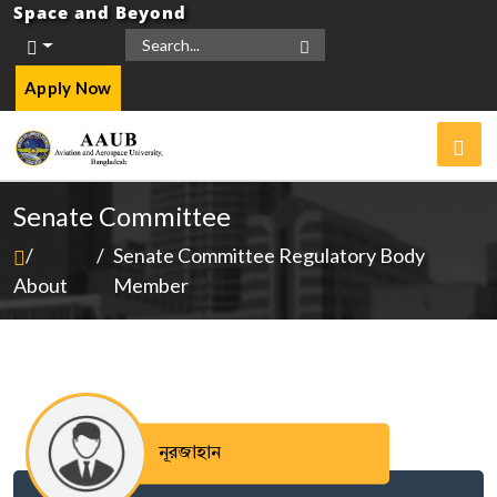
Space and Beyond
Apply Now
Senate Committee
/
/
Senate Committee Regulatory Body
About
Member
নূরজাহান