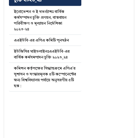
ইনোভেশন ও ই গভর্ন্যান্সঃ বার্ষিক
কর্মসম্পাদন চুক্তি প্রণয়ন, বাস্তবায়ন
পরিবীক্ষণ ও মূল্যায়ন নির্দেশিকা
২০২৩-২৪
এএইউবি-এর এপিএ কমিটি পূনগঠন
ইউজিসির গাইডলাইনঃএএইউবি-এর
বার্ষিক কর্মসমপাদন চুক্তি ২০২৩_২৪
কমিশন কর্তৃপক্ষের সিদ্ধান্তক্রমে এপিএ'র
সুশাসন ও সংস্কারমূলক ৫টি কম্পোনেন্টের
জন্য বিশ্ববিদ্যালয় পর্যায়ে অনুসরণীয় ৫টি
ছক :