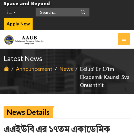
Space and Beyond
Apply Now
Latest News
/
Announcement
/
News
/
Eeiubi Er 17tm
Ekademik Kaunsil Sva
Onushthit
News Details
এএইউবি এর ১৭তম একাডেমিক