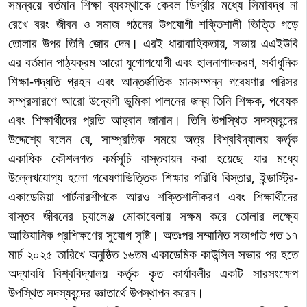
সমন্বয়ে বর্তমান শিক্ষা ব্যবস্থাকে কেবল ডিগ্রীর মধ্যে সিমাবদ্ধ না
রেখে বরং জীবন ও সমাজ গঠনের উপযোগী শক্তিশালী ভিত্তি গড়ে
তোলার উপর তিনি জোর দেন। এরই ধারাবাহিকতায়, সভায় এএইউবি
এর বর্তমান পাঠ্যক্রম আরো যুগোপযোগী এবং হালনাগাদকরণ, সর্বাধুনিক
শিক্ষা-পদ্ধতি গ্রহন এবং আন্তর্জাতিক মানসম্পন্ন গবেষণার পরিসর
সম্প্রসারণে আরো উদ্যেগী ভূমিকা পালনের জন্য তিনি শিক্ষক, গবেষক
এবং শিক্ষার্থীদের প্রতি আহ্বান জানান। তিনি উপস্থিত সদস্যবৃন্দের
উদ্দেশ্যে বলেন যে, সাম্প্রতিক সময়ে অত্র বিশ্ববিদ্যালয় কর্তৃক
একাধিক কৌশলগত কর্মসূচি বাস্তবায়ন করা হয়েছে যার মধ্যে
উল্লেখযোগ্য হলো গবেষণাভিত্তিক শিক্ষার পরিধি বিস্তার, ইন্ডাস্ট্রি-
একাডেমিয়া পার্টনারশীপকে আরও শক্তিশালীকরণ এবং শিক্ষার্থীদের
বাস্তব জীবনের চ্যালেঞ্জ মোকাবেলায় সক্ষম করে তোলার লক্ষ্যে
আভিযানিক প্রশিক্ষণের সুযোগ সৃষ্টি।
অতঃপর
সম্মানিত সভাপতি গত ১৭
মার্চ
২০২
৫
তারিখে অনুষ্ঠিত ১
৬
তম
একাডেমিক কাউন্সিল সভার পর হতে
অদ্যাবধি
বিশ্ববিদ্যালয় কর্তৃক কৃত কার্যাবলীর
একটি সারসংক্ষেপ
উপস্থিত
সদস্যবৃন্দের জ্ঞাতার্থে উপস্থাপন করেন।