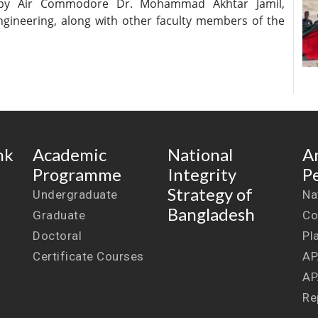
d by Air Commodore Dr. Mohammad Akhtar Jamil,
gineering, along with other faculty members of the
nk
Academic
National
A
Programme
Integrity
P
Strategy of
Undergraduate
Na
Bangladesh
Graduate
Co
Doctoral
Pl
Certificate Courses
AP
AP
Re