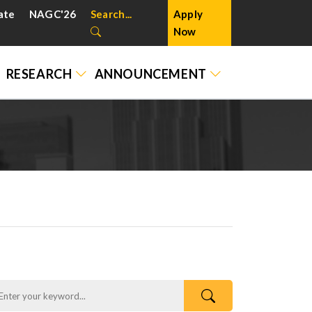
ate
NAGC'26
Search...
Apply
Now
RESEARCH
ANNOUNCEMENT