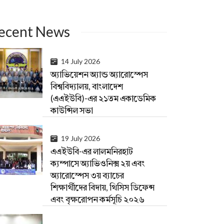
ecent News
14 July 2026
অ্যাভিয়েশন অ্যান্ড অ্যারোস্পেস
বিশ্ববিদ্যালয়, বাংলাদেশ
(এএইউবি)-এর ২১তম একাডেমিক
কাউন্সিল সভা
19 July 2026
এএইউবি-এর লালমনিরহাট
ক্যম্পাসে অ্যাভিওনিক্স ২য় এবং
অ্যারোস্পেস ৩য় ব্যাচের
শিক্ষার্থীদের বিদায়, থিসিস ডিফেন্স
এবং বৃক্ষরোপন কর্মসূচি ২০২৬