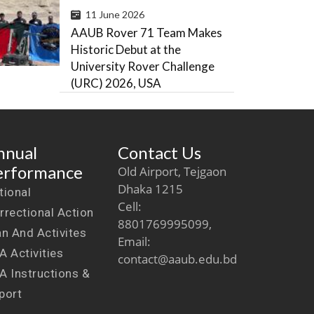
11 June 2026
AAUB Rover 71 Team Makes
Historic Debut at the
University Rover Challenge
(URC) 2026, USA
nnual
Contact Us
erformance
Old Airport, Tejgaon
Dhaka 1215
tional
Cell:
rrectional Action
8801769995099,
an And Activites
Email:
A Activities
contact@aaub.edu.bd
A Instructions &
port