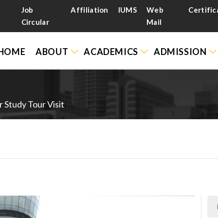
Job
Affiliation
IUMS
Web
Certific
Circular
Mail
HOME
ABOUT
ACADEMICS
ADMISSION
 Study Tour Visit