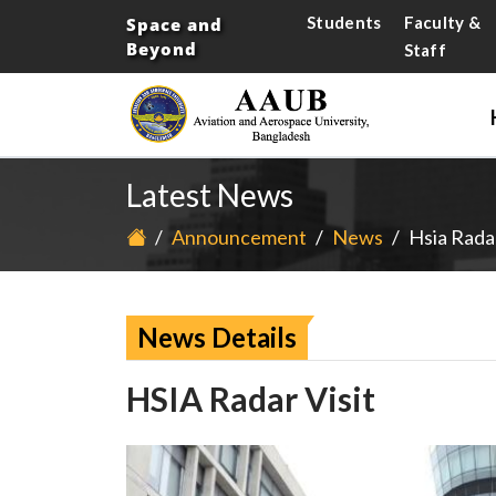
Students
Faculty &
Space and
Beyond
Staff
Latest News
/
Announcement
/
News
/
Hsia Radar
News Details
HSIA Radar Visit