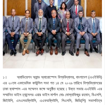
১। অ্যাভিয়েশন অ্যান্ড অ্যারোস্পেস বিশ্ববিদ্যালয়, বাংলাদেশ
(এএইউবি)
এর
২০তম
একাডেমিক কাউন্সিল সভা
গত ১৪ মে
২০২
৬
তারিখে বিশ্ববিদ্যালয়ের
ঢাকা ক্যাম্পাস -এর
সম্মেলন কক্ষে অনুষ্ঠিত
হয়েছে।
উক্ত সভায় এএইউবি -এর
সম্মানিত ভাইস চ্যান্সেলর এয়ার ভাইস মার্শাল মোঃ মোস্তাফিজুর রহমান, বিএসপি,
জিইউপি, এনএসডব্লিউসি, এএফডব্লিউসি, পিএসসি, জিডি(পি) সভাপতিত্ব