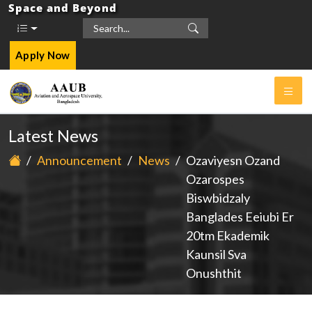
Space and Beyond
Apply Now
Latest News
/
Announcement
/
News
/
Ozaviyesn Ozand
Ozarospes
Biswbidzaly
Banglades Eeiubi Er
20tm Ekademik
Kaunsil Sva
Onushthit