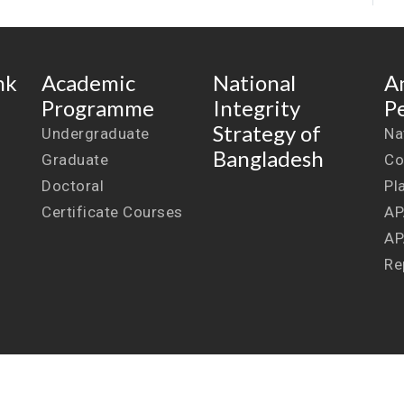
nk
Academic
National
A
Programme
Integrity
P
Strategy of
Undergraduate
Na
Bangladesh
Graduate
Co
Doctoral
Pl
Certificate Courses
AP
AP
Re
on and Aerospace University, Bangladesh