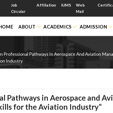
Job
Affiliation
IUMS
Web
Certific
Circular
Mail
HOME
ABOUT
ACADEMICS
ADMISSION
n Professional Pathways In Aerospace And Aviation Manag
ion Industry
nal Pathways in Aerospace and A
kills for the Aviation Industry”