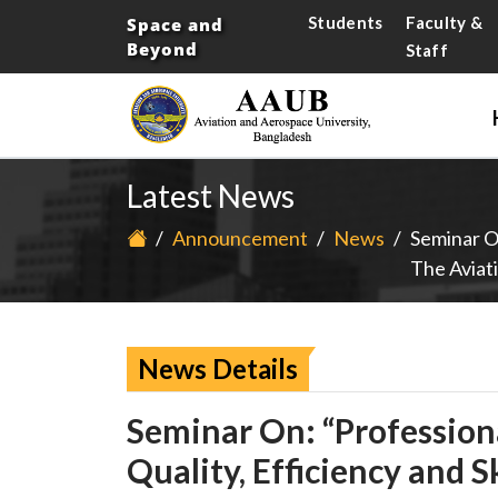
Students
Faculty &
Space and
Beyond
Staff
Latest News
/
Announcement
/
News
/
Seminar O
The Aviat
News Details
Seminar On: “Professio
Quality, Efficiency and S