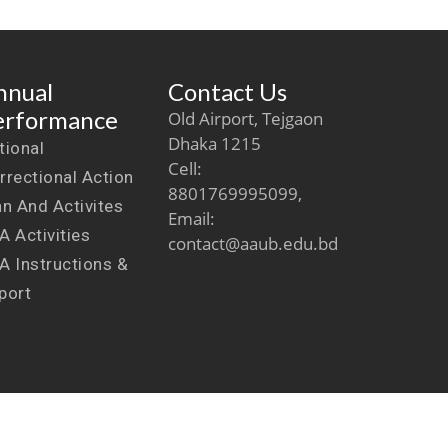
nnual
Contact Us
erformance
Old Airport, Tejgaon
Dhaka 1215
tional
Cell:
rrectional Action
8801769995099,
an And Activites
Email:
A Activities
contact@aaub.edu.bd
A Instructions &
port
Maintained by :
AAUB ICT