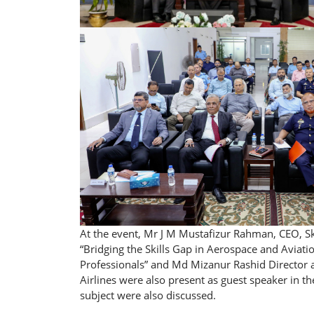
At the event, Mr J M Mustafizur Rahman, CEO, Sky
“Bridging the Skills Gap in Aerospace and Avi
Professionals” and Md Mizanur Rashid Directo
Airlines were also present as guest speaker in th
subject were also discussed.