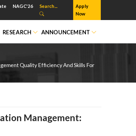
ate
NAGC'26
Search...
Apply
Now
RESEARCH
ANNOUNCEMENT
ement Quality Efficiency And Skills For
viation Management: