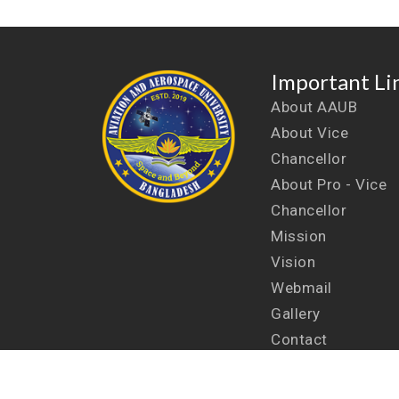
Important Li
About AAUB
About Vice
Chancellor
About Pro - Vice
Chancellor
Mission
Vision
Webmail
Gallery
Contact
Copyright © 2026
All rights reserved to Aviati