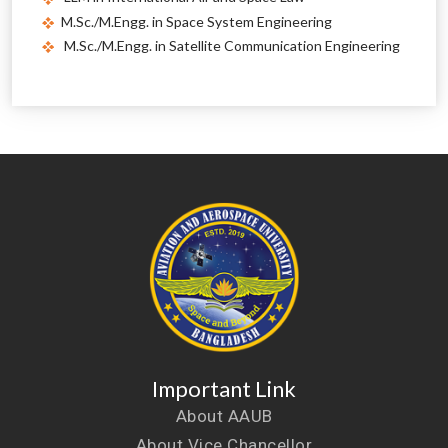
M.Sc./M.Engg. in Space System Engineering
M.Sc./M.Engg. in Satellite Communication Engineering
Important Link
About AAUB
About Vice Chancellor